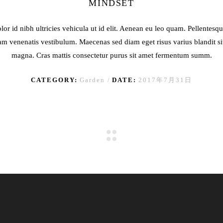
MINDSET
lor id nibh ultricies vehicula ut id elit. Aenean eu leo quam. Pellentesq
am venenatis vestibulum. Maecenas sed diam eget risus varius blandit s
magna. Cras mattis consectetur purus sit amet fermentum summ.
CATEGORY:
Garden
DATE:
2017年7月31日