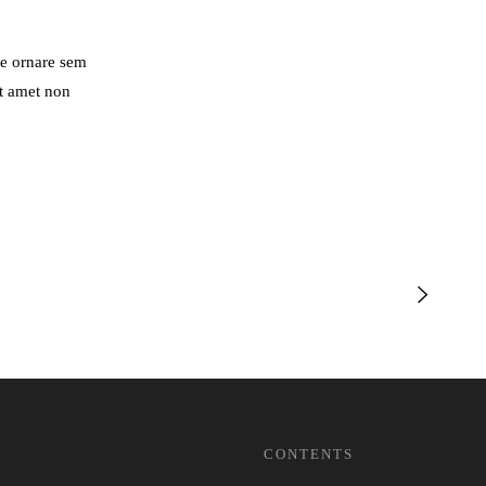
ue ornare sem
it amet non
CONTENTS