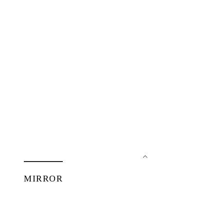
MIRROR
7月 26, 2017