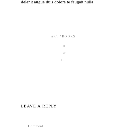
delenit augue duis dolore te feugait nulla
/
ART
BOOKS
FB.
TW.
LI.
LEAVE A REPLY