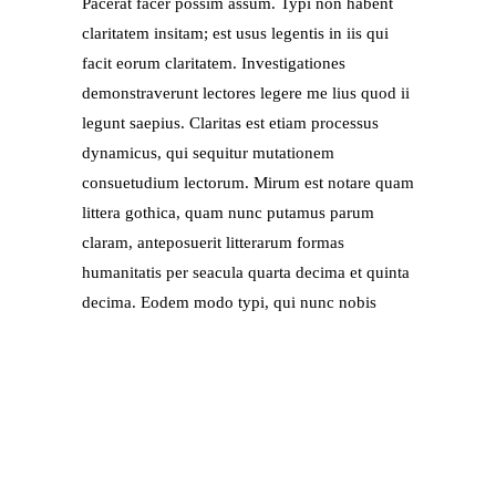
Pacerat facer possim assum. Typi non habent
claritatem insitam; est usus legentis in iis qui
facit eorum claritatem. Investigationes
demonstraverunt lectores legere me lius quod ii
legunt saepius. Claritas est etiam processus
dynamicus, qui sequitur mutationem
consuetudium lectorum. Mirum est notare quam
littera gothica, quam nunc putamus parum
claram, anteposuerit litterarum formas
humanitatis per seacula quarta decima et quinta
decima. Eodem modo typi, qui nunc nobis